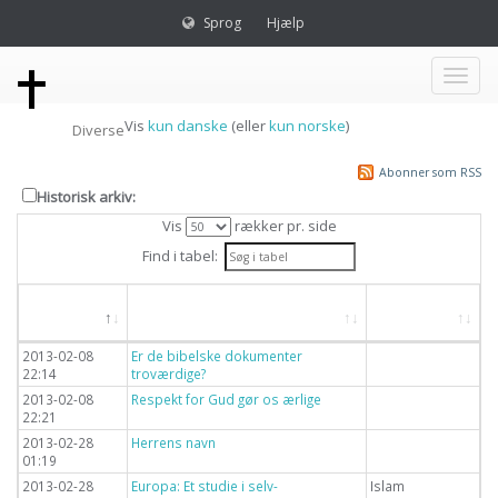
Sprog
Hjælp
Toggl
Vis
kun danske
(eller
kun norske
)
Diverse
naviga
Abonner som RSS
Historisk arkiv:
Vis
rækker pr. side
Find i tabel:
Dato
Overskrift
Emne
2013-02-08
Er de bibelske dokumenter
22:14
troværdige?
2013-02-08
Respekt for Gud gør os ærlige
22:21
2013-02-28
Herrens navn
01:19
2013-02-28
Europa: Et studie i selv-
Islam