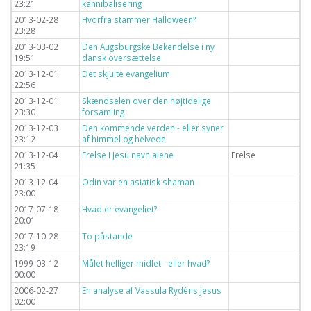
23:21
kannibalisering
2013-02-28
Hvorfra stammer Halloween?
23:28
2013-03-02
Den Augsburgske Bekendelse i ny
19:51
dansk oversættelse
2013-12-01
Det skjulte evangelium
22:56
2013-12-01
Skændselen over den højtidelige
23:30
forsamling
2013-12-03
Den kommende verden - eller syner
23:12
af himmel og helvede
2013-12-04
Frelse i Jesu navn alene
Frelse
21:35
2013-12-04
Odin var en asiatisk shaman
23:00
2017-07-18
Hvad er evangeliet?
20:01
2017-10-28
To påstande
23:19
1999-03-12
Målet helliger midlet - eller hvad?
00:00
2006-02-27
En analyse af Vassula Rydéns Jesus
02:00