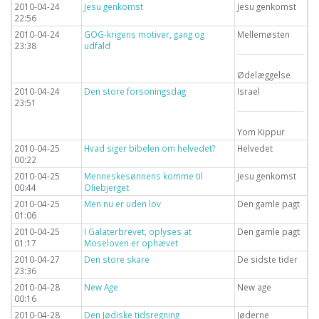
2010-04-24
Jesu genkomst
Jesu genkomst
22:56
2010-04-24
GOG-krigens motiver, gang og
Mellemøsten
23:38
udfald
Ødelæggelse
2010-04-24
Den store forsoningsdag
Israel
23:51
Yom Kippur
2010-04-25
Hvad siger bibelen om helvedet?
Helvedet
00:22
2010-04-25
Menneskesønnens komme til
Jesu genkomst
00:44
Oliebjerget
2010-04-25
Men nu er uden lov
Den gamle pagt
01:06
2010-04-25
I Galaterbrevet, oplyses at
Den gamle pagt
01:17
Moseloven er ophævet
2010-04-27
Den store skare
De sidste tider
23:36
2010-04-28
New Age
New age
00:16
2010-04-28
Den Jødiske tidsregning
Jøderne