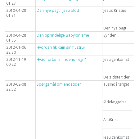
01:27
2010-04-28
Den nye pagt i Jesu blod
Jesus Kristus
01:31
Den nye pagt
2010-04-28
Den oprindelige Babylonisme
Synden
01:35
2012-01-06
Hvordan fik Kain sin hustru?
22:30
2012-11-19
Hvad fortæller Tidens Tegn?
Jesu genkomst
00:22
De sidste tider
2013-02-08
Spørgsmål om endetiden
Tusindårsriget
22:52
Ødelæggelse
AntiKrist
Jesu genkomst