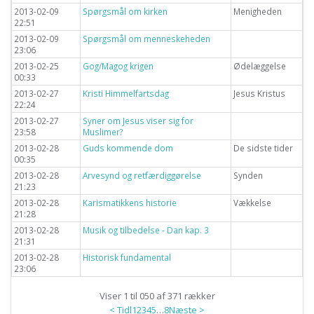
2013-02-09
Spørgsmål om kirken
Menigheden
22:51
2013-02-09
Spørgsmål om menneskeheden
23:06
2013-02-25
Gog/Magog krigen
Ødelæggelse
00:33
2013-02-27
Kristi Himmelfartsdag
Jesus Kristus
22:24
2013-02-27
Syner om Jesus viser sig for
23:58
Muslimer?
2013-02-28
Guds kommende dom
De sidste tider
00:35
2013-02-28
Arvesynd og retfærdiggørelse
Synden
21:23
2013-02-28
Karismatikkens historie
Vækkelse
21:28
2013-02-28
Musik og tilbedelse - Dan kap. 3
21:31
2013-02-28
Historisk fundamental
23:06
Viser 1 til 050 af 371 rækker
< Tidl
1
2
3
4
5
…
8
Næste >