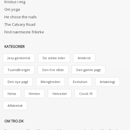
Kristus i mig
Om yoga
He chose the nails
The Calvary Road
Find nærmeste frikirke
KATEGORIER
Jesu genkomst
De sidste tider
Antikrist
Tusindårsriget
Den frie nåde
Den gamle pagt
Den nye pagt
Menigheden
Evolution
Arkæologi
Helse
Himlen
Helvedet
Covid-19
Alfabetisk
OM TRO.DK