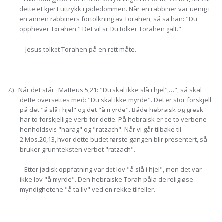
dette et kjent uttrykk i jødedommen. Når en rabbiner var uenig i
en annen rabbiners fortolkning av Torahen, så sa han: "Du
opphever Torahen." Det vil si: Du tolker Torahen galt."
Jesus tolket Torahen på en rett måte.
7.) Når det står i Matteus 5,21: "Du skal ikke slå i hjel",…", så skal
dette oversettes med: "Du skal ikke myrde". Det er stor forskjell
på det "å slå i hjel" og det "å myrde". Både hebraisk og gresk
har to forskjellige verb for dette. På hebraisk er de to verbene
henholdsvis "harag" og "ratzach". Når vi går tilbake til
2.Mos.20,13, hvor dette budet første gangen blir presentert, så
bruker grunnteksten verbet "ratzach".
Etter jødisk oppfatning var det lov "å slå i hjel", men det var
ikke lov "å myrde". Den hebraiske Torah påla de religiøse
myndighetene "å ta liv" ved en rekke tilfeller.