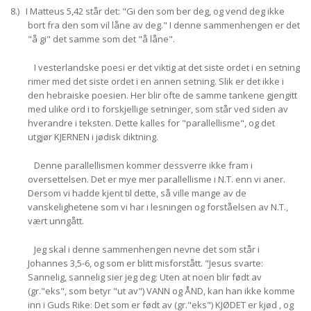
8.) I Matteus 5,42 står det: "Gi den som ber deg, og vend deg ikke
bort fra den som vil låne av deg." I denne sammenhengen er det
"å gi" det samme som det "å låne".
I vesterlandske poesi er det viktig at det siste ordet i en setning
rimer med det siste ordet i en annen setning. Slik er det ikke i
den hebraiske poesien. Her blir ofte de samme tankene gjengitt
med ulike ord i to forskjellige setninger, som står ved siden av
hverandre i teksten. Dette kalles for "parallellisme", og det
utgjør KJERNEN i jødisk diktning.
Denne parallellismen kommer dessverre ikke fram i
oversettelsen. Det er mye mer parallellisme i N.T. enn vi aner.
Dersom vi hadde kjent til dette, så ville mange av de
vanskelighetene som vi har i lesningen og forståelsen av N.T.,
vært unngått.
Jeg skal i denne sammenhengen nevne det som står i
Johannes 3,5-6, og som er blitt misforstått. "Jesus svarte:
Sannelig, sannelig sier jeg deg: Uten at noen blir født av
(gr."eks", som betyr "ut av") VANN og ÅND, kan han ikke komme
inn i Guds Rike: Det som er født av (gr."eks") KJØDET er kjød , og