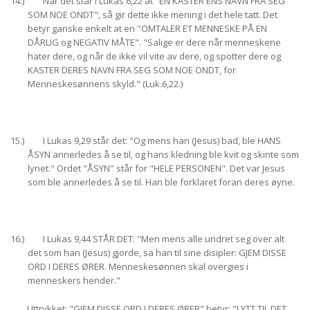
14.) Når det står i Lukas 6,22 at "EN KASTER ENS NAVN FRA SEG
SOM NOE ONDT", så gir dette ikke mening i det hele tatt. Det
betyr ganske enkelt at en "OMTALER ET MENNESKE PÅ EN
DÅRLIG og NEGATIV MÅTE". "Salige er dere når menneskene
hater dere, og når de ikke vil vite av dere, og spotter dere og
KASTER DERES NAVN FRA SEG SOM NOE ONDT, for
Menneskesønnens skyld." (Luk.6,22.)
15.) I Lukas 9,29 står det: "Og mens han (Jesus) bad, ble HANS
ÅSYN annerledes å se til, og hans kledning ble kvit og skinte som
lynet." Ordet "ÅSYN" står for "HELE PERSONEN". Det var Jesus
som ble annerledes å se til. Han ble forklaret foran deres øyne.
16.) I Lukas 9,44 STÅR DET: "Men mens alle undret seg over alt
det som han (Jesus) gjorde, sa han til sine disipler: GJEM DISSE
ORD I DERES ØRER. Menneskesønnen skal overgies i
menneskers hender."
Uttrykket: "GJEM DISSE ORD I DERES ØRER" betyr: "LYTT TIL DET