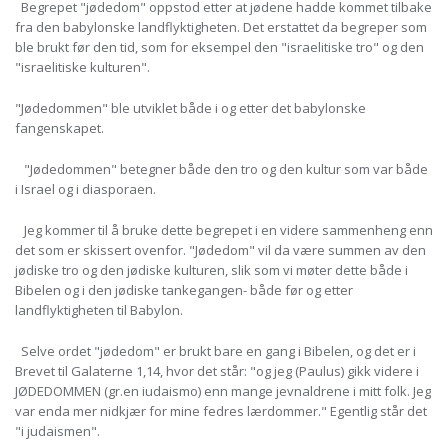
Begrepet "jødedom" oppstod etter at jødene hadde kommet tilbake
fra den babylonske landflyktigheten. Det erstattet da begreper som
ble brukt før den tid, som for eksempel den "israelitiske tro" og den
"israelitiske kulturen".
"Jødedommen" ble utviklet både i og etter det babylonske
fangenskapet.
"Jødedommen" betegner både den tro og den kultur som var både
i Israel og i diasporaen.
Jeg kommer til å bruke dette begrepet i en videre sammenheng enn
det som er skissert ovenfor. "Jødedom" vil da være summen av den
jødiske tro og den jødiske kulturen, slik som vi møter dette både i
Bibelen og i den jødiske tankegangen- både før og etter
landflyktigheten til Babylon.
Selve ordet "jødedom" er brukt bare en gang i Bibelen, og det er i
Brevet til Galaterne 1,14, hvor det står: "og jeg (Paulus) gikk videre i
JØDEDOMMEN (gr.en iudaismo) enn mange jevnaldrene i mitt folk. Jeg
var enda mer nidkjær for mine fedres lærdommer." Egentlig står det
"i judaismen".