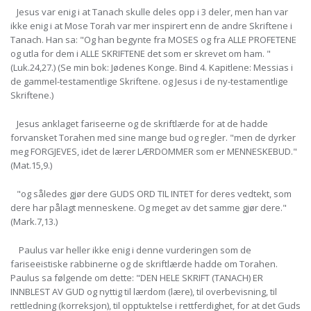
Jesus var enig i at Tanach skulle deles opp i 3 deler, men han var
ikke enig i at Mose Torah var mer inspirert enn de andre Skriftene i
Tanach. Han sa: "Og han begynte fra MOSES og fra ALLE PROFETENE
og utla for dem i ALLE SKRIFTENE det som er skrevet om ham. "
(Luk.24,27.) (Se min bok: Jødenes Konge. Bind 4. Kapitlene: Messias i
de gammel-testamentlige Skriftene. og Jesus i de ny-testamentlige
Skriftene.)
Jesus anklaget fariseerne og de skriftlærde for at de hadde
forvansket Torahen med sine mange bud og regler. "men de dyrker
meg FORGJEVES, idet de lærer LÆRDOMMER som er MENNESKEBUD."
(Mat.15,9.)
"og således gjør dere GUDS ORD TIL INTET for deres vedtekt, som
dere har pålagt menneskene. Og meget av det samme gjør dere."
(Mark.7,13.)
Paulus var heller ikke enig i denne vurderingen som de
fariseeistiske rabbinerne og de skriftlærde hadde om Torahen.
Paulus sa følgende om dette: "DEN HELE SKRIFT (TANACH) ER
INNBLEST AV GUD og nyttig til lærdom (lære), til overbevisning, til
rettledning (korreksjon), til opptuktelse i rettferdighet, for at det Guds