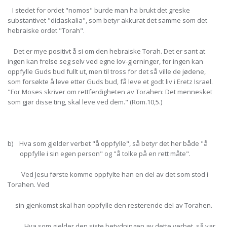
I stedet for ordet "nomos" burde man ha brukt det greske
substantivet "didaskalia", som betyr akkurat det samme som det
hebraiske ordet "Torah".
Det er mye positivt å si om den hebraiske Torah. Det er sant at
ingen kan frelse seg selv ved egne lov-gjerninger, for ingen kan
oppfylle Guds bud fullt ut, men til tross for det så ville de jødene,
som forsøkte å leve etter Guds bud, få leve et godt liv i Eretz Israel.
"For Moses skriver om rettferdigheten av Torahen: Det mennesket
som gjør disse ting, skal leve ved dem." (Rom.10,5.)
b) Hva som gjelder verbet "å oppfylle", så betyr det her både "å
oppfylle i sin egen person" og "å tolke på en rett måte".
Ved Jesu første komme oppfylte han en del av det som stod i
Torahen. Ved
sin gjenkomst skal han oppfylle den resterende del av Torahen.
Hva som gjelder den siste betydningen av dette verbet, så var