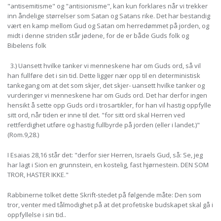
"antisemitisme" og "antisionisme", kan kun forklares når vi trekker
inn åndelige størrelser som Satan og Satans rike. Det har bestandig
vært en kamp mellom Gud og Satan om herredømmet på jorden, og
midt i denne striden står jødene, for de er både Guds folk og
Bibelens folk
3.) Uansett hvilke tanker vi menneskene har om Guds ord, så vil
han fullføre det i sin tid. Dette ligger nær opp til en deterministisk
tankegang om at det som skjer, det skjer- uansett hvilke tanker og
vurderinger vi menneskene har om Guds ord. Det har derfor ingen
hensikt å sette opp Guds ord i trosartikler, for han vil hastig oppfylle
sitt ord, når tiden er inne til det. "for sitt ord skal Herren ved
rettferdighet utføre og hastig fullbyrde på jorden (eller i landet.)"
(Rom.9,28.)
I Esaias 28,16 står det: "derfor sier Herren, Israels Gud, så: Se, jeg
har lagt i Sion en grunnstein, en kostelig, fast hjørnestein. DEN SOM
TROR, HASTER IKKE."
Rabbinerne tolket dette Skrift-stedet på følgende måte: Den som
tror, venter med tålmodighet på at det profetiske budskapet skal gå i
oppfyllelse i sin tid..