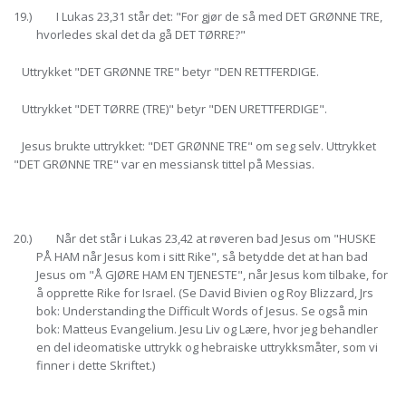
19.) I Lukas 23,31 står det: "For gjør de så med DET GRØNNE TRE,
hvorledes skal det da gå DET TØRRE?"
Uttrykket "DET GRØNNE TRE" betyr "DEN RETTFERDIGE.
Uttrykket "DET TØRRE (TRE)" betyr "DEN URETTFERDIGE".
Jesus brukte uttrykket: "DET GRØNNE TRE" om seg selv. Uttrykket
"DET GRØNNE TRE" var en messiansk tittel på Messias.
20.) Når det står i Lukas 23,42 at røveren bad Jesus om "HUSKE
PÅ HAM når Jesus kom i sitt Rike", så betydde det at han bad
Jesus om "Å GJØRE HAM EN TJENESTE", når Jesus kom tilbake, for
å opprette Rike for Israel. (Se David Bivien og Roy Blizzard, Jrs
bok: Understanding the Difficult Words of Jesus. Se også min
bok: Matteus Evangelium. Jesu Liv og Lære, hvor jeg behandler
en del ideomatiske uttrykk og hebraiske uttrykksmåter, som vi
finner i dette Skriftet.)