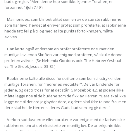
bud og regler. "Men denne hop som ikke kjenner Torahen, er
forbannet." (Joh.7,49.)
Maimonides, som blir betraktet som en av de største rabbinerne
som har levd, hevdet at enhver profet som profeterte, at rabbinerne
hadde tatt feil på til og med et lite punkt i fortolkningen, måtte
avlives.
Han lærte også at dersom en profet profeterte noe imot den
muntlige lov, enda Skriften var enig med profeten, så skulle denne
profeten avlives. (Se Nehemia Gordons bok: The Hebrew Yeshuah
vs. The Greek Jesus.s. 83-85.)
Rabbinerne kalte alle disse forskriftene som kom til uttrykk i den
muntlige Torahen, for "fedrenes vedtekter". De var bindende for
jødene, og det til tross for at det står i 5.Mosebok 4,2, at jødene ikke
måtte legge noe til de budene som de fikk av Herren. "Dere skal ikke
legge noe til det ord jeg byder dere, og dere skal ikke ta noe fra, men
dere skal holde Herrens, deres Guds bud som jeg gir dere."
Verken sadduseerne eller karaitene var enige med de fariseeiske
rabbinerne om at det eksisterte en muntlig lov. De anerkjente ikke