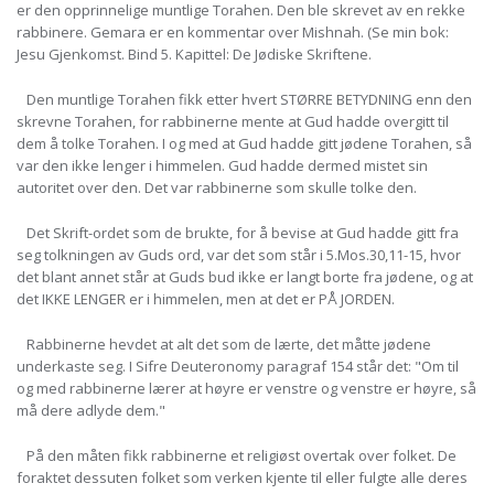
er den opprinnelige muntlige Torahen. Den ble skrevet av en rekke
rabbinere. Gemara er en kommentar over Mishnah. (Se min bok:
Jesu Gjenkomst. Bind 5. Kapittel: De Jødiske Skriftene.
Den muntlige Torahen fikk etter hvert STØRRE BETYDNING enn den
skrevne Torahen, for rabbinerne mente at Gud hadde overgitt til
dem å tolke Torahen. I og med at Gud hadde gitt jødene Torahen, så
var den ikke lenger i himmelen. Gud hadde dermed mistet sin
autoritet over den. Det var rabbinerne som skulle tolke den.
Det Skrift-ordet som de brukte, for å bevise at Gud hadde gitt fra
seg tolkningen av Guds ord, var det som står i 5.Mos.30,11-15, hvor
det blant annet står at Guds bud ikke er langt borte fra jødene, og at
det IKKE LENGER er i himmelen, men at det er PÅ JORDEN.
Rabbinerne hevdet at alt det som de lærte, det måtte jødene
underkaste seg. I Sifre Deuteronomy paragraf 154 står det: "Om til
og med rabbinerne lærer at høyre er venstre og venstre er høyre, så
må dere adlyde dem."
På den måten fikk rabbinerne et religiøst overtak over folket. De
foraktet dessuten folket som verken kjente til eller fulgte alle deres