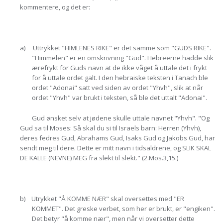
kommentere, og det er:
a) Uttrykket "HIMLENES RIKE" er det samme som "GUDS RIKE".
"Himmelen" er en omskrivning "Gud". Hebreerne hadde slik
ærefrykt for Guds navn at de ikke våget å uttale det i frykt
for å uttale ordet galt. I den hebraiske teksten i Tanach ble
ordet "Adonai" satt ved siden av ordet "Yhvh", slik at når
ordet "Yhvh" var brukt i teksten, så ble det uttalt "Adonai".
Gud ønsket selv at jødene skulle uttale navnet "Yhvh". "Og
Gud sa til Moses: Så skal du si til Israels barn: Herren (Yhvh),
deres fedres Gud, Abrahams Gud, Isaks Gud og Jakobs Gud, har
sendt meg til dere. Dette er mitt navn i tidsaldrene, og SLIK SKAL
DE KALLE (NEVNE) MEG fra slekt til slekt." (2.Mos.3,15.)
b) Utrykket "Å KOMME NÆR" skal oversettes med "ER
KOMMET". Det greske verbet, som her er brukt, er "engiken".
Det betyr "å komme nær", men når vi oversetter dette