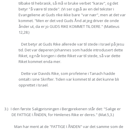
tilbake til hebraisk, så må vi bruke verbet "karav", og det
betyr "å være til stede". (Vi ser også av en del tekster i
Evangeliene at Guds rike ikke bare "var nær", men at det var
kommet. "Men er det ved Guds Ånd at jeg driver de onde
ånder ut, da er jo GUDS RIKE KOMMET TIL DERE." (Matteus
12,28.)
Det betyr at Guds Rike allerede var til stede i Israel på Jesu
tid. Det var døperen Johannes som hadde introdusert dette
Riket, og når kongen i dette Riket var til stede, så var dette
Riket kommet enda mer.
Dette var Davids Rike, som profetene i Tanach hadde
omtalt i sine Skrifter. Tiden var kommet til at det kunne bli
opprettet i Israel.
3.) I den første Saligprisningen i Bergprekenen står det: "Salige er
DE FATTIGE I ÅNDEN, for Himlenes Rike er deres." (Mat.5,3.)
Man har ment at de "FATTIGE I ÅNDEN" var det samme som de