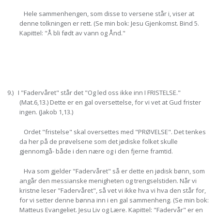
Hele sammenhengen, som disse to versene står i, viser at
denne tolkningen er rett. (Se min bok: Jesu Gjenkomst. Bind 5.
Kapittel: "Å bli født av vann og Ånd."
9.) I "Fadervåret" står det "Og led oss ikke inn I FRISTELSE."
(Mat.6,13.) Dette er en gal oversettelse, for vi vet at Gud frister
ingen. (Jakob 1,13.)
Ordet "fristelse" skal oversettes med "PRØVELSE". Det tenkes
da her på de prøvelsene som det jødiske folket skulle
gjennomgå- både i den nære og i den fjerne framtid.
Hva som gjelder "Fadervåret" så er dette en jødisk bønn, som
angår den messianske menigheten og trengselstiden. Når vi
kristne leser "Fadervåret", så vet vi ikke hva vi hva den står for,
for vi setter denne bønna inn i en gal sammenheng. (Se min bok:
Matteus Evangeliet. Jesu Liv og Lære. Kapittel: "Fadervår" er en