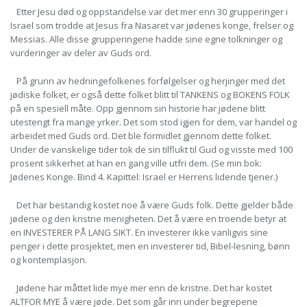
Etter Jesu død og oppstandelse var det mer enn 30 grupperinger i
Israel som trodde at Jesus fra Nasaret var jødenes konge, frelser og
Messias. Alle disse grupperingene hadde sine egne tolkninger og
vurderinger av deler av Guds ord.
På grunn av hedningefolkenes forfølgelser og herjinger med det
jødiske folket, er også dette folket blitt til TANKENS og BOKENS FOLK
på en spesiell måte. Opp gjennom sin historie har jødene blitt
utestengt fra mange yrker. Det som stod igjen for dem, var handel og
arbeidet med Guds ord. Det ble formidlet gjennom dette folket.
Under de vanskelige tider tok de sin tilflukt til Gud og visste med 100
prosent sikkerhet at han en gang ville utfri dem. (Se min bok:
Jødenes Konge. Bind 4. Kapittel: Israel er Herrens lidende tjener.)
Det har bestandig kostet noe å være Guds folk. Dette gjelder både
jødene og den kristne menigheten. Det å være en troende betyr at
en INVESTERER PÅ LANG SIKT. En investerer ikke vanligvis sine
penger i dette prosjektet, men en investerer tid, Bibel-lesning, bønn
og kontemplasjon.
Jødene har måttet lide mye mer enn de kristne. Det har kostet
ALTFOR MYE å være jøde. Det som går inn under begrepene