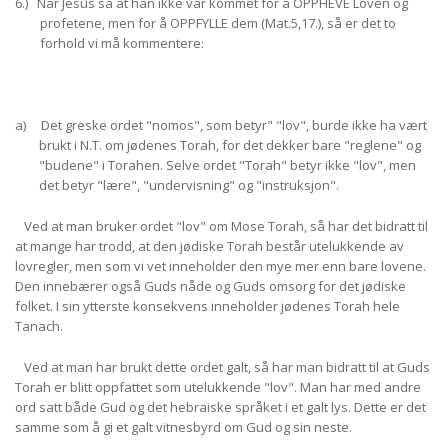
6.) Når Jesus sa at han ikke var kommet for å OPPHEVE Loven og
profetene, men for å OPPFYLLE dem (Mat.5,17.), så er det to
forhold vi må kommentere:
a) Det greske ordet "nomos", som betyr" "lov", burde ikke ha vært
brukt i N.T. om jødenes Torah, for det dekker bare "reglene" og
"budene" i Torahen. Selve ordet "Torah" betyr ikke "lov", men
det betyr "lære", "undervisning" og "instruksjon".
Ved at man bruker ordet "lov" om Mose Torah, så har det bidratt til
at mange har trodd, at den jødiske Torah består utelukkende av
lovregler, men som vi vet inneholder den mye mer enn bare lovene.
Den innebærer også Guds nåde og Guds omsorg for det jødiske
folket. I sin ytterste konsekvens inneholder jødenes Torah hele
Tanach.
Ved at man har brukt dette ordet galt, så har man bidratt til at Guds
Torah er blitt oppfattet som utelukkende "lov". Man har med andre
ord satt både Gud og det hebraiske språket i et galt lys. Dette er det
samme som å gi et galt vitnesbyrd om Gud og sin neste.