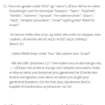
5.) Hva som gjelder ordet "HUS" (gr."oikos"), så kan det ha en rekke
betydninger som for eksempel "boplass", "hjem", "hushold",
"familie", "stamme", "dynasti", "en rabbinerskole", "plass",
"sted", "templet i Jerusalem", "Israel" og til og med "Riket for
Israel."
"en tenner heller ikke et lys og setter det under en skjeppe, men
i staken, så skinner det for ALLE I HUSET (ALLE I ISRAEL)."
(Mat.5,15.)
I dette tilfelle betyr ordet "hus" det samme som "Israel".
Når det står i Johannes 1,2: "I min Faders hus er det mange rom,
…", så betyr det at det er mange rom i templet i Jerusalem. Dette
er ikke en tekst som beskriver Jesu gjenkomst for å hente den
kristne menigheten, men det er en tekst som angår Jesu
gjenkomst til jødene. (Se min bok: Jesu Gjenkomst. Bind 4.
Kapittel: En beskrivelse av Johannes 14,1-6.)