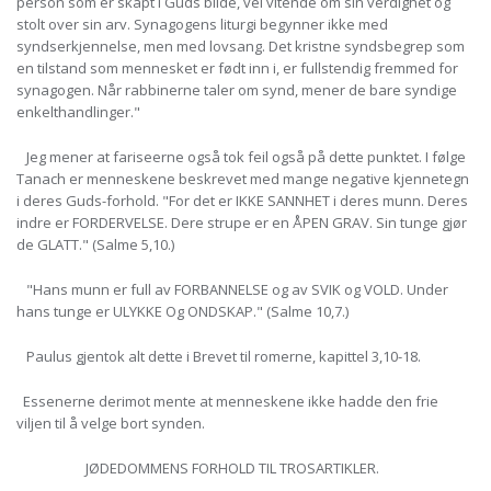
person som er skapt i Guds bilde, vel vitende om sin verdighet og
stolt over sin arv. Synagogens liturgi begynner ikke med
syndserkjennelse, men med lovsang. Det kristne syndsbegrep som
en tilstand som mennesket er født inn i, er fullstendig fremmed for
synagogen. Når rabbinerne taler om synd, mener de bare syndige
enkelthandlinger."
Jeg mener at fariseerne også tok feil også på dette punktet. I følge
Tanach er menneskene beskrevet med mange negative kjennetegn
i deres Guds-forhold. "For det er IKKE SANNHET i deres munn. Deres
indre er FORDERVELSE. Dere strupe er en ÅPEN GRAV. Sin tunge gjør
de GLATT." (Salme 5,10.)
"Hans munn er full av FORBANNELSE og av SVIK og VOLD. Under
hans tunge er ULYKKE Og ONDSKAP." (Salme 10,7.)
Paulus gjentok alt dette i Brevet til romerne, kapittel 3,10-18.
Essenerne derimot mente at menneskene ikke hadde den frie
viljen til å velge bort synden.
JØDEDOMMENS FORHOLD TIL TROSARTIKLER.