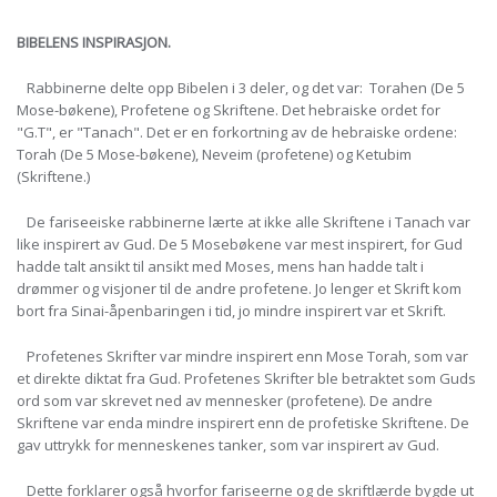
BIBELENS INSPIRASJON.
Rabbinerne delte opp Bibelen i 3 deler, og det var: Torahen (De 5
Mose-bøkene), Profetene og Skriftene. Det hebraiske ordet for
"G.T", er "Tanach". Det er en forkortning av de hebraiske ordene:
Torah (De 5 Mose-bøkene), Neveim (profetene) og Ketubim
(Skriftene.)
De fariseeiske rabbinerne lærte at ikke alle Skriftene i Tanach var
like inspirert av Gud. De 5 Mosebøkene var mest inspirert, for Gud
hadde talt ansikt til ansikt med Moses, mens han hadde talt i
drømmer og visjoner til de andre profetene. Jo lenger et Skrift kom
bort fra Sinai-åpenbaringen i tid, jo mindre inspirert var et Skrift.
Profetenes Skrifter var mindre inspirert enn Mose Torah, som var
et direkte diktat fra Gud. Profetenes Skrifter ble betraktet som Guds
ord som var skrevet ned av mennesker (profetene). De andre
Skriftene var enda mindre inspirert enn de profetiske Skriftene. De
gav uttrykk for menneskenes tanker, som var inspirert av Gud.
Dette forklarer også hvorfor fariseerne og de skriftlærde bygde ut