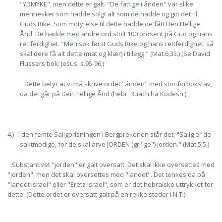
"YDMYKE", men dette er galt. "De fattige i ånden" var slike
mennesker som hadde solgt alt som de hadde og gitt det til
Guds Rike. Som motytelse til dette hadde de fått Den Hellige
Ånd. De hadde med andre ord stolt 100 prosent på Gud og hans
rettferdighet. "Men søk først Guds Rike og hans rettferdighet, så
skal dere få alt dette (mat og klær) i tillegg." (Mat.6,33.) (Se David
Flussers bok: Jesus. s.95-96.)
Dette betyr at vi må skrive ordet "ånden" med stor forbokstav,
da det går på Den Hellige Ånd (hebr. Ruach ha Kodesh.)
4.) I den femte Saligprisningen i Bergprekenen står det: "Salig er de
saktmodige, for de skal arve JORDEN (gr."ge") jorden." (Mat.5,5.)
Substantivet "jorden" er galt oversatt. Det skal ikke oversettes med
"jorden", men det skal oversettes med "landet". Det tenkes da på
"landet Israel" eller "Eretz Israel", som er det hebraiske uttrykket for
dette. (Dette ordet er oversatt galt på en rekke steder i N.T.)