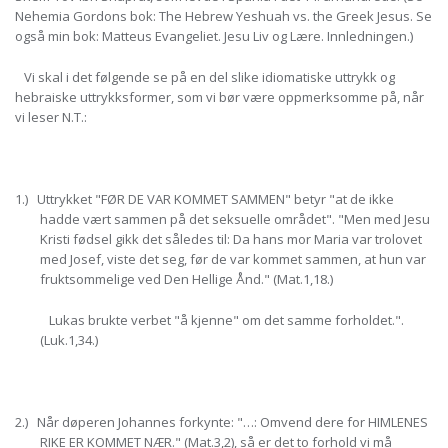
Nehemia Gordons bok: The Hebrew Yeshuah vs. the Greek Jesus. Se
også min bok: Matteus Evangeliet. Jesu Liv og Lære. Innledningen.)
Vi skal i det følgende se på en del slike idiomatiske uttrykk og
hebraiske uttrykksformer, som vi bør være oppmerksomme på, når
vi leser N.T.:
1.) Uttrykket "FØR DE VAR KOMMET SAMMEN" betyr "at de ikke
hadde vært sammen på det seksuelle området". "Men med Jesu
Kristi fødsel gikk det således til: Da hans mor Maria var trolovet
med Josef, viste det seg, før de var kommet sammen, at hun var
fruktsommelige ved Den Hellige Ånd." (Mat.1,18.)
Lukas brukte verbet "å kjenne" om det samme forholdet.".
(Luk.1,34.)
2.) Når døperen Johannes forkynte: "…: Omvend dere for HIMLENES
RIKE ER KOMMET NÆR." (Mat.3,2), så er det to forhold vi må