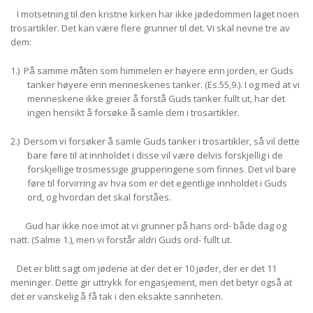
I motsetning til den kristne kirken har ikke jødedommen laget noen
trosartikler. Det kan være flere grunner til det. Vi skal nevne tre av
dem:
1.) På samme måten som himmelen er høyere enn jorden, er Guds
tanker høyere enn menneskenes tanker. (Es.55,9.). I og med at vi
menneskene ikke greier å forstå Guds tanker fullt ut, har det
ingen hensikt å forsøke å samle dem i trosartikler.
2.) Dersom vi forsøker å samle Guds tanker i trosartikler, så vil dette
bare føre til at innholdet i disse vil være delvis forskjellig i de
forskjellige trosmessige grupperingene som finnes. Det vil bare
føre til forvirring av hva som er det egentlige innholdet i Guds
ord, og hvordan det skal forståes.
Gud har ikke noe imot at vi grunner på hans ord- både dag og
natt. (Salme 1.), men vi forstår aldri Guds ord- fullt ut.
Det er blitt sagt om jødene at der det er 10 jøder, der er det 11
meninger. Dette gir uttrykk for engasjement, men det betyr også at
det er vanskelig å få tak i den eksakte sannheten.