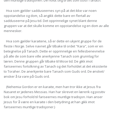
den muntlige tradisjonen. De holdt seg til det som stod i Tanach.
Hva som gjelder sadduseernes syn på at det ikke var noen
oppstandelse og dom, så angikk dette bare en flertall av
sadduseerne på Jesu tid. Det opprinnelige synet blant denne
gruppen var at det skulle komme en oppstandelse og en dom av alle
mennesker.
Hva som gjelder karaitene, så er dette en ukjent gruppe for de
fleste i Norge. Selve navnet går tilbake til ordet "Kara", som er en
betegnelse på Tanach. Dette er opprinnelige en fellesbenevnelse
på alle de som bare ville anerkjenne Tanach som grunnlag for
læren. Denne gruppen går tilbake til Mose tid. De gikk imot
fariseernes fortolkning av Tanach og det forholdet at det eksisterte
to Toraher. De anerkjente bare Tanach som Guds ord. De ønsket/
ønsker å ta vare på Guds ord.
(Nehemia Gordon er en karaite, men han tror ikke at Jesus fra
Nasaret er jødenes Messias. Han har skrevet en lærerik og positiv
bok om Jesu forhold til fariseernes muntlige tradisjon. Han anser
Jesus for å være en karaite i den betydning at han gikk imot
fariseernes muntlige tradisjoner.)