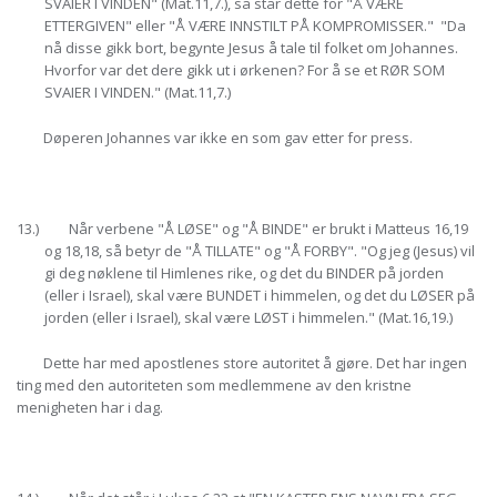
SVAIER I VINDEN" (Mat.11,7.), så står dette for "Å VÆRE
ETTERGIVEN" eller "Å VÆRE INNSTILT PÅ KOMPROMISSER." "Da
nå disse gikk bort, begynte Jesus å tale til folket om Johannes.
Hvorfor var det dere gikk ut i ørkenen? For å se et RØR SOM
SVAIER I VINDEN." (Mat.11,7.)
Døperen Johannes var ikke en som gav etter for press.
13.) Når verbene "Å LØSE" og "Å BINDE" er brukt i Matteus 16,19
og 18,18, så betyr de "Å TILLATE" og "Å FORBY". "Og jeg (Jesus) vil
gi deg nøklene til Himlenes rike, og det du BINDER på jorden
(eller i Israel), skal være BUNDET i himmelen, og det du LØSER på
jorden (eller i Israel), skal være LØST i himmelen." (Mat.16,19.)
Dette har med apostlenes store autoritet å gjøre. Det har ingen
ting med den autoriteten som medlemmene av den kristne
menigheten har i dag.