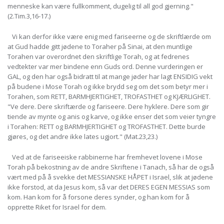
menneske kan være fullkomment, dugelig til all god gjerning."
(2.Tim.3,16-17.)
Vi kan derfor ikke være enig med fariseerne og de skriftlærde om
at Gud hadde gitt jødene to Toraher på Sinai, at den muntlige
Torahen var overordnet den skriftlige Torah, og at fedrenes
vedtekter var mer bindene enn Guds ord. Denne vurderingen er
GAL, og den har også bidratt til at mange jøder har lagt ENSIDIG vekt
på budene i Mose Torah og ikke brydd seg om det som betyr mer i
Torahen, som RETT, BARMHJERTIGHET, TROFASTHET og KJÆRLIGHET.
"Ve dere. Dere skriftærde og fariseere. Dere hyklere. Dere som gir
tiende av mynte og anis og karve, og ikke enser det som veier tyngre
i Torahen: RETT og BARMHJERTIGHET og TROFASTHET. Dette burde
gjøres, og det andre ikke lates ugjort." (Mat.23,23.)
Ved at de fariseeiske rabbinerne har fremhevet lovene i Mose
Torah på bekostning av de andre Skriftene i Tanach, så har de også
vært med på å svekke det MESSIANSKE HÅPET i Israel, slik at jødene
ikke forstod, at da Jesus kom, så var det DERES EGEN MESSIAS som
kom. Han kom for å forsone deres synder, og han kom for å
opprette Riket for Israel for dem.