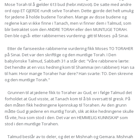
Mose Torah til å gjelder 613 bud (hebr.mitzvot). De satte med andre
ord opp ET GJERDE rundt selve Torahen. Dette gjorde det helt umulig
for jødene å holde budene Torahen. Mange av disse budene og
reglene kan vi ikke finne i Tanach, men vi finner dem i Talmud, som
blir betraktet som den ANDRE TORAH eller den MUNTLIGE TORAH.
Den ble også- etter rabbinernes vurdering- gitt til Moses på Sinai.
Etter de fariseeiske rabbinerne vurdering fikk Moses TO TORAHER
på Sinai. Det var den skriftlige og den muntlige Torah. I Den
babylonske Talmud, Sabbath 31 a står det: "Våre rabbinere lærte:
Det hendte at en viss hedning kom til Shammai (en rabbiner): Han sa
til ham: Hvor mange Toraher har dere? Han svarte: TO. Den skrevne
og den muntlige Torah."
Grunnen til at jødene fikk to Toraher av Gud, er i følge Talmud det
forholdet at Gud visste, at Tanach kom til å bli oversatt til gresk. På
den måten fikk hedningene kjennskap til Torahen. Av den grunn
måtte Gud gi jødene en muntlig Torah, slik at ikke hedningene skulle
få vite, hva som stod i den. Det var en HEMMELIG KUNNSKAP som
stod i den muntlige Torahen.
Talmud består av to deler, og det er Mishnah og Gemara. Mishnah