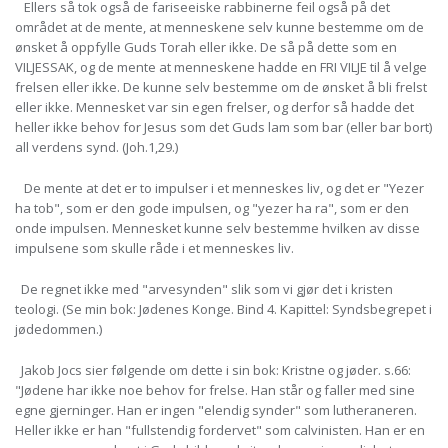
Ellers så tok også de fariseeiske rabbinerne feil også på det
området at de mente, at menneskene selv kunne bestemme om de
ønsket å oppfylle Guds Torah eller ikke. De så på dette som en
VILJESSAK, og de mente at menneskene hadde en FRI VILJE til å velge
frelsen eller ikke. De kunne selv bestemme om de ønsket å bli frelst
eller ikke. Mennesket var sin egen frelser, og derfor så hadde det
heller ikke behov for Jesus som det Guds lam som bar (eller bar bort)
all verdens synd. (Joh.1,29.)
De mente at det er to impulser i et menneskes liv, og det er "Yezer
ha tob", som er den gode impulsen, og "yezer ha ra", som er den
onde impulsen. Mennesket kunne selv bestemme hvilken av disse
impulsene som skulle råde i et menneskes liv.
De regnet ikke med "arvesynden" slik som vi gjør det i kristen
teologi. (Se min bok: Jødenes Konge. Bind 4. Kapittel: Syndsbegrepet i
jødedommen.)
Jakob Jocs sier følgende om dette i sin bok: Kristne og jøder. s.66:
"Jødene har ikke noe behov for frelse. Han står og faller med sine
egne gjerninger. Han er ingen "elendig synder" som lutheraneren.
Heller ikke er han "fullstendig fordervet" som calvinisten. Han er en