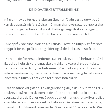
DE IDIOMATISKE UTTRYKKENE I N.T.
På grunn av at det hebraiske språket har få abstrakte uttrykk, så
kan det oppstå misforståelser når man skal oversette de hebraiske
ord, setninger og tanker til gresk. Dette gir seg uttrykk i dårlige og
misvisende oversettelser. Dette har vi mer enn nok av i N.T.
Alle språk har sine idiomatiske uttrykk. Dette en uttrykksmåte som
er typisk for et språk. Dette gjelder også det hebraiske språket.
Selv om de færreste Skriftene i N.T. er "skrevet" på hebraisk, så vil
likevel de hebraiske idiomatiske uttrykkene være til stede i teksten,
for de som skrev N.T. , var hebreere. (Vi er usikker på om Lukas var
jøde av avstemning, men vi ser at han brukte en mengde hebraiske
idiomatiske uttrykk i det evangeliet som han skrev.)
Det er sannsynlig at de 4 evangeliene og de jødiske Skriftene i N.T.
er skrevet på hebraisk, men at de på et senere tidspunkt er blitt
oversatt til gresk. Det er også oppbevart et manuskript av Evangeliet
etter Matteus som er skrevet på hebraisk. Det stammer fra en jøde,
Shem-Tov Ibn Shaprut, som levde i Spania i det 14. århundrede. (Se