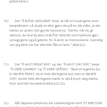
jødisk bønn.)
10.) Det "Å BLÅSE I BASUNEN" betyr at når en la pengene sine i
tempelkisten, så skulle en ikke gjøre det på en slik måte, at det
hørtes av andre. Det gjorde fariseerne. "Derfor, når du gir
almisse, da skal du ikke LA BLÅSE I BASUN, som hyklerne gjør i
synagogene og på gatene, for å æres av menneskene. Sannelig
sier jeg dere: De har allerede fått sin lønn." (Mat.6,2.)
11.) Det "Å HA ET FRISKT ØYE" og det "Å HA ET SYKT ØYE", betyr
"Å VÆRE GAVMILD" og "Å VÆRE GRÅDIG". "Øyet er legemes lys.
Er ditt ØYE FRISKT, da er hele ditt legeme lyst, men er ditt ØYE
SYKT, da blir hele ditt legeme mørkt. Er altså lyset i deg mørke,
hvor stort blir da mørkret.(Mat.6,22-23.)
12.) Når døperen Johannes ble sammenlignet med "ET RØR SOM