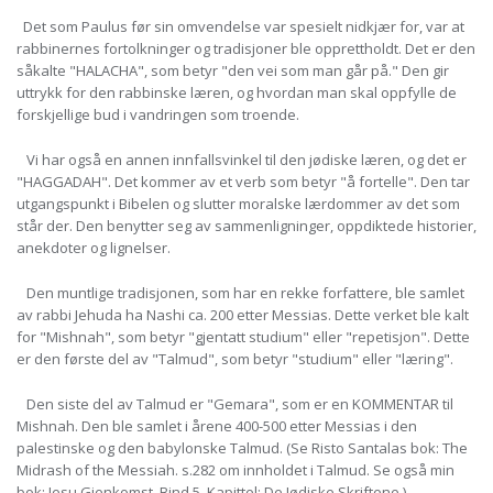
Det som Paulus før sin omvendelse var spesielt nidkjær for, var at
rabbinernes fortolkninger og tradisjoner ble opprettholdt. Det er den
såkalte "HALACHA", som betyr "den vei som man går på." Den gir
uttrykk for den rabbinske læren, og hvordan man skal oppfylle de
forskjellige bud i vandringen som troende.
Vi har også en annen innfallsvinkel til den jødiske læren, og det er
"HAGGADAH". Det kommer av et verb som betyr "å fortelle". Den tar
utgangspunkt i Bibelen og slutter moralske lærdommer av det som
står der. Den benytter seg av sammenligninger, oppdiktede historier,
anekdoter og lignelser.
Den muntlige tradisjonen, som har en rekke forfattere, ble samlet
av rabbi Jehuda ha Nashi ca. 200 etter Messias. Dette verket ble kalt
for "Mishnah", som betyr "gjentatt studium" eller "repetisjon". Dette
er den første del av "Talmud", som betyr "studium" eller "læring".
Den siste del av Talmud er "Gemara", som er en KOMMENTAR til
Mishnah. Den ble samlet i årene 400-500 etter Messias i den
palestinske og den babylonske Talmud. (Se Risto Santalas bok: The
Midrash of the Messiah. s.282 om innholdet i Talmud. Se også min
bok: Jesu Gjenkomst. Bind 5. Kapittel: De Jødiske Skriftene.)