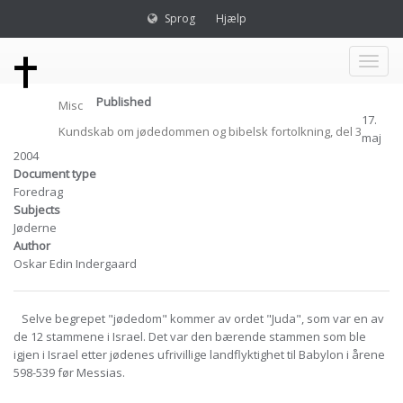
Sprog
Hjælp
Toggl
Published
Misc
naviga
17.
Kundskab om jødedommen og bibelsk fortolkning, del 3
maj
2004
Document type
Foredrag
Subjects
Jøderne
Author
Oskar Edin Indergaard
Selve begrepet "jødedom" kommer av ordet "Juda", som var en av
de 12 stammene i Israel. Det var den bærende stammen som ble
igjen i Israel etter jødenes ufrivillige landflyktighet til Babylon i årene
598-539 før Messias.