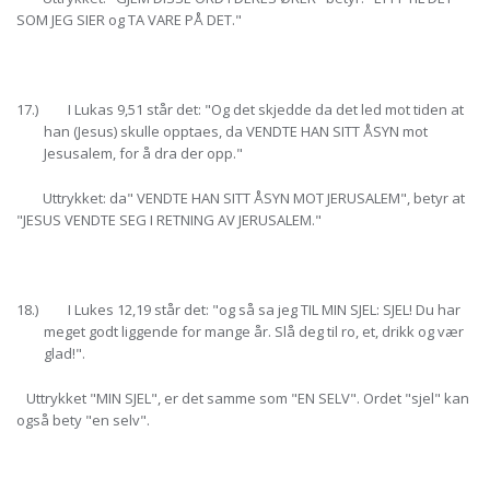
SOM JEG SIER og TA VARE PÅ DET."
17.) I Lukas 9,51 står det: "Og det skjedde da det led mot tiden at
han (Jesus) skulle opptaes, da VENDTE HAN SITT ÅSYN mot
Jesusalem, for å dra der opp."
Uttrykket: da" VENDTE HAN SITT ÅSYN MOT JERUSALEM", betyr at
"JESUS VENDTE SEG I RETNING AV JERUSALEM."
18.) I Lukes 12,19 står det: "og så sa jeg TIL MIN SJEL: SJEL! Du har
meget godt liggende for mange år. Slå deg til ro, et, drikk og vær
glad!".
Uttrykket "MIN SJEL", er det samme som "EN SELV". Ordet "sjel" kan
også bety "en selv".