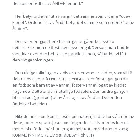
det som er født ut av ÅNDEN, er ånd."
Her betyr ordene "ut av vann" det samme som ordene "ut av
kjødet". Ordene "ut av Ånd" betyr det samme som ordene "ut av
Ånden".
Det har vært gjort flere tolkninger angående disse to
setningene, men de fleste av disse er gal. Dersom man hadde
vært klar over den hebraiske parallellismen, så hadde vi fått
den riktige tolkningen.
Den riktige tolkningen av disse to versene er at den, som vil få
del i Guds Rike, må FØDES TO GANGER. Den første gangen blir
en født som barn ut av vannet (fostervannet) og ut av kjødet
(legemet). Dette er den naturlige fødselen. Den andre gangen
blir en født (gjenfødt) ut av Ånd og ut av Ånden. Det er den
åndelige fødselen.
Nikodemus, som kom til Jesus om natten, hadde forstått noe av
dette, for han spurte Jesus om følgende: "… Hvorledes kan et
menneske fødes når han er gammel? Kan en vel annen gang
KOMME INN I MORS LIV og FØDES?" (Joh.3,4.)