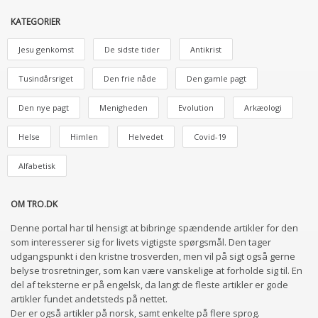
KATEGORIER
Jesu genkomst
De sidste tider
Antikrist
Tusindårsriget
Den frie nåde
Den gamle pagt
Den nye pagt
Menigheden
Evolution
Arkæologi
Helse
Himlen
Helvedet
Covid-19
Alfabetisk
OM TRO.DK
Denne portal har til hensigt at bibringe spændende artikler for den
som interesserer sig for livets vigtigste spørgsmål. Den tager
udgangspunkt i den kristne trosverden, men vil på sigt også gerne
belyse trosretninger, som kan være vanskelige at forholde sig til. En
del af teksterne er på engelsk, da langt de fleste artikler er gode
artikler fundet andetsteds på nettet.
Der er også artikler på norsk, samt enkelte på flere sprog.