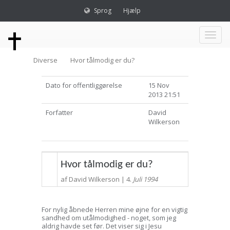
Sprog
Hjælp
Toggl
Diverse
Hvor tålmodig er du?
naviga
Dato for offentliggørelse
15 Nov
2013 21:51
Forfatter
David
Wilkerson
Hvor tålmodig er du?
af David Wilkerson | 4.
Juli 1994
For nylig åbnede Herren mine øjne for en vigtig
sandhed om utålmodighed - noget, som jeg
aldrig havde set før. Det viser sig i Jesu