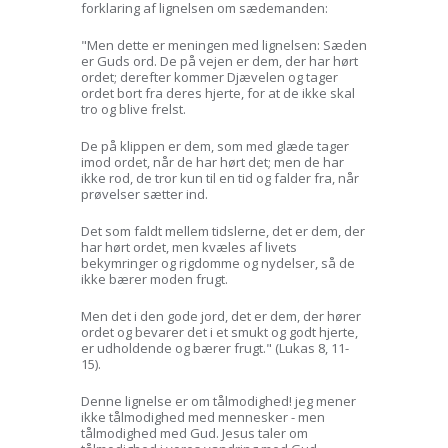
forklaring af lignelsen om sædemanden:
"Men dette er meningen med lignelsen: Sæden
er Guds ord. De på vejen er dem, der har hørt
ordet; derefter kommer Djævelen og tager
ordet bort fra deres hjerte, for at de ikke skal
tro og blive frelst.
De på klippen er dem, som med glæde tager
imod ordet, når de har hørt det; men de har
ikke rod, de tror kun til en tid og falder fra, når
prøvelser sætter ind.
Det som faldt mellem tidslerne, det er dem, der
har hørt ordet, men kvæles af livets
bekymringer og rigdomme og nydelser, så de
ikke bærer moden frugt.
Men det i den gode jord, det er dem, der hører
ordet og bevarer det i et smukt og godt hjerte,
er udholdende og bærer frugt." (Lukas 8, 11-
15).
Denne lignelse er om tålmodighed! jeg mener
ikke tålmodighed med mennesker - men
tålmodighed med Gud. Jesus taler om