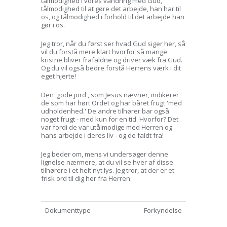
tålmodighed i vores vandring med Gud,
tålmodighed til at gøre det arbejde, han har til
os, og tålmodighed i forhold til det arbejde han
gør i os.
Jeg tror, når du først ser hvad Gud siger her, så
vil du forstå mere klart hvorfor så mange
kristne bliver frafaldne og driver væk fra Gud.
Og du vil også bedre forstå Herrens værk i dit
eget hjerte!
Den 'gode jord', som Jesus nævner, indikerer
de som har hørt Ordet og har båret frugt 'med
udholdenhed.' De andre tilhører bar også
noget frugt - med kun for en tid. Hvorfor? Det
var fordi de var utålmodige med Herren og
hans arbejde i deres liv - og de faldt fra!
Jeg beder om, mens vi undersøger denne
lignelse nærmere, at du vil se hver af disse
tilhørere i et helt nyt lys. Jeg tror, at der er et
frisk ord til dig her fra Herren.
Dokumenttype
Forkyndelse