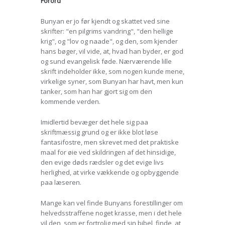
Forord
Bunyan er jo før kjendt og skattet ved sine
skrifter: "en pilgrims vandring", "den hellige
krig", og "lov og naade", og den, som kjender
hans bøger, vil vide, at, hvad han byder, er god
og sund evangelisk føde. Nærværende lille
skrift indeholder ikke, som nogen kunde mene,
virkelige syner, som Bunyan har havt, men kun
tanker, som han har gjort sig om den
kommende verden.
Imidlertid bevæger det hele sig paa
skriftmæssig grund og er ikke blot løse
fantasifostre, men skrevet med det praktiske
maal for øie ved skildringen af det hinsidige,
den evige døds rædsler og det evige livs
herlighed, at virke vækkende og opbyggende
paa læseren.
Mange kan vel finde Bunyans forestillinger om
helvedsstraffene noget krasse, men i det hele
vil den, som er fortrolig med sin bibel, finde, at