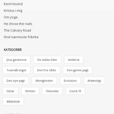
Kent Hovind
Kristus i mig
Om yoga
He chose the nails
The Calvary Road
Find nærmeste frikirke
KATEGORIER
Jesu genkomst
De sidste tider
Antikrist
Tusindårsriget
Den frie nåde
Den gamle pagt
Den nye pagt
Menigheden
Evolution
Arkæologi
Helse
Himlen
Helvedet
Covid-19
Alfabetisk