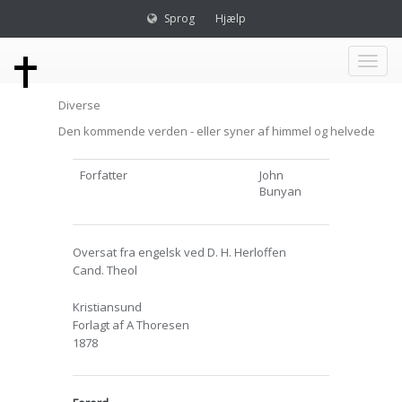
Sprog
Hjælp
Toggl
Diverse
naviga
Den kommende verden - eller syner af himmel og helvede
Forfatter
John
Bunyan
Oversat fra engelsk ved D. H. Herloffen
Cand. Theol
Kristiansund
Forlagt af A Thoresen
1878