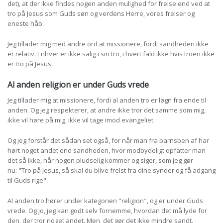
det), at der ikke findes nogen anden mulighed for frelse end ved at
tro på Jesus som Guds søn og verdens Herre, vores frelser og
eneste håb.
Jeg tillader mig med andre ord at missionere, fordi sandheden ikke
er relativ. Enhver er ikke salig i sin tro, i hvert fald ikke hvis troen ikke
er tro på Jesus.
Al anden religion er under Guds vrede
Jeg tillader mig at missionere, fordi al anden tro er løgn fra ende til
anden. Og jeg respekterer, at andre ikke tror det samme som mig,
ikke vil høre på mig, ikke vil tage imod evangeliet.
Og jeg forstår det sådan set også, for når man fra barnsben af har
hørt noget andet end sandheden, hvor modbydeligt opfatter man
det så ikke, når nogen pludselig kommer og siger, som jeg gør
nu:
"Tro på Jesus, så skal du blive frelst fra dine synder og få adgang
til Guds rige"
.
Al anden tro hører under kategorien "religion", og er under Guds
vrede. Og jo, jeg kan godt selv fornemme, hvordan det må lyde for
den, der tror noget andet. Men, det gør det ikke mindre sandt.