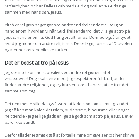
retfærdighed og har fællesskab med Gud og skal arve Guds rige
sammen med hans søn, Jesus.
Altså er religion noget ganske andet end frelsende tro. Religion
handler om, hvordan vi når Gud; frelsende tro, det vil sige at tro på
Jesus, handler om, at Gud har gjort alt for os. Dermed også antydet,
hvad jeg mener om andre religioner: De er løgn, fostret af Djævelen
og menneskets indbildske tanker.
Det er bedst at tro på Jesus
Jeg ser intet som helst positivt ved andre religioner, intet
whatsoever! Dog skal dette med: Jeg respekterer fuldt ud, at der
findes andre religioner, og jeg kræver ikke af andre, at de tror det
samme som mig.
Det nemmeste ville da også være at lade, som om alt muligt andet
(og så kan man kalde det islam, buddhisme, hinduisme eller noget
helt tiende - jeg er ligeglad!) er lige så godt som at tro på Jesus. Det er
bare ikke sandt.
Derfor tillader jeg mig også at fortælle mine omgivelser (og her skrive