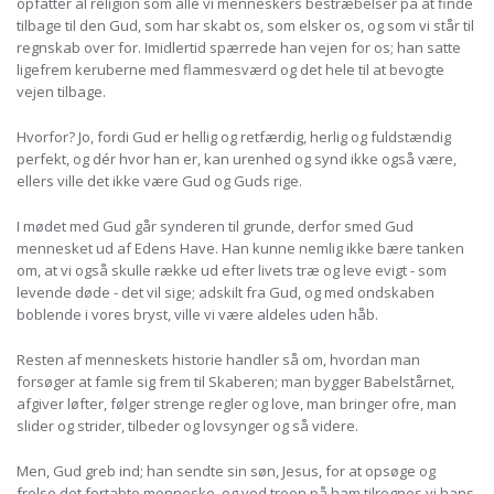
opfatter al religion som alle vi menneskers bestræbelser på at finde
tilbage til den Gud, som har skabt os, som elsker os, og som vi står til
regnskab over for. Imidlertid spærrede han vejen for os; han satte
ligefrem keruberne med flammesværd og det hele til at bevogte
vejen tilbage.
Hvorfor? Jo, fordi Gud er hellig og retfærdig, herlig og fuldstændig
perfekt, og dér hvor han er, kan urenhed og synd ikke også være,
ellers ville det ikke være Gud og Guds rige.
I mødet med Gud går synderen til grunde, derfor smed Gud
mennesket ud af Edens Have. Han kunne nemlig ikke bære tanken
om, at vi også skulle række ud efter livets træ og leve evigt - som
levende døde - det vil sige; adskilt fra Gud, og med ondskaben
boblende i vores bryst, ville vi være aldeles uden håb.
Resten af menneskets historie handler så om, hvordan man
forsøger at famle sig frem til Skaberen; man bygger Babelstårnet,
afgiver løfter, følger strenge regler og love, man bringer ofre, man
slider og strider, tilbeder og lovsynger og så videre.
Men, Gud greb ind; han sendte sin søn, Jesus, for at opsøge og
frelse det fortabte menneske, og ved troen på ham tilregnes vi hans