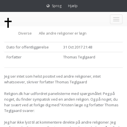
Sprog
Hjælp
Toggl
Diverse
Alle andre religioner er løgn
naviga
Dato for offentliggørelse
31 Oct 2017 21:48
Forfatter
Thomas Teglgaard
Jeg ser intet som helst positivt ved andre religioner, intet
whatsoever, skriver forfatter Thomas Teglgaard
Religion.dk har udfordret panelisterne med spørgsmålet: Peg på
noget, du finder sympatisk ved en anden religion. Og på noget, du
har svært ved at forlige dig med? Kristen læge og forfatter Thomas
Teglgaard svarer:
Jeg har ikke lyst til at kommentere direkte på andre religioner. Jeg