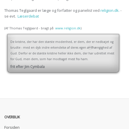
Thomas Teglgaard er læge og forfatter og panelist ved
religion.dk.
-
se evt.
Læserdebat
(Af Thomas Teglgaard - bragt på
www.religion.dk
)
De kristne, der har den største modenhed, er dem, der er nedbøjet og
brudte - med en dyb indre erkendelse af deres egen afhængighed af
Gud. Derfor er de største kristne heller ikke dem, der har udrettet mest
for Gud, men dem, som har modtaget mest fra ham.
frit efter Jim Cymbala
OVERBLIK
Forsiden