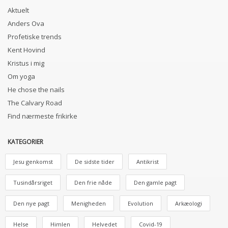
Aktuelt
Anders Ova
Profetiske trends
Kent Hovind
Kristus i mig
Om yoga
He chose the nails
The Calvary Road
Find nærmeste frikirke
KATEGORIER
Jesu genkomst
De sidste tider
Antikrist
Tusindårsriget
Den frie nåde
Den gamle pagt
Den nye pagt
Menigheden
Evolution
Arkæologi
Helse
Himlen
Helvedet
Covid-19