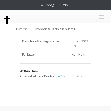
Sprog
Hjælp
Toggl
Diverse
Hvordan fik Kain sin hustru?
naviga
Dato for offentliggørelse
06 Jan 2012
22:30
Forfatter
Ken Ham
Af Ken Ham
Oversat af Lars Poulsen,
AiG support
- DK