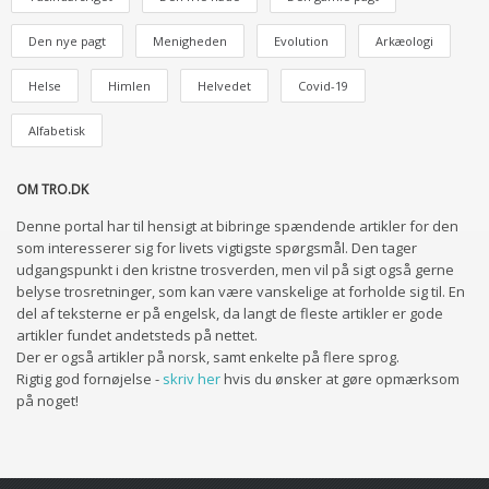
Den nye pagt
Menigheden
Evolution
Arkæologi
Helse
Himlen
Helvedet
Covid-19
Alfabetisk
OM TRO.DK
Denne portal har til hensigt at bibringe spændende artikler for den
som interesserer sig for livets vigtigste spørgsmål. Den tager
udgangspunkt i den kristne trosverden, men vil på sigt også gerne
belyse trosretninger, som kan være vanskelige at forholde sig til. En
del af teksterne er på engelsk, da langt de fleste artikler er gode
artikler fundet andetsteds på nettet.
Der er også artikler på norsk, samt enkelte på flere sprog.
Rigtig god fornøjelse -
skriv her
hvis du ønsker at gøre opmærksom
på noget!